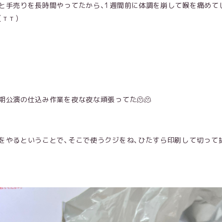
と手売りを長時間やってたから、1週間前に体調を崩して喉を痛めて
 т )
期公演の仕込み作業を夜な夜な頑張ってた🫠🫠
をやるということで、そこで使うクジをね、ひたすら印刷して切って