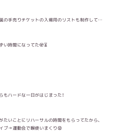
誕の手売りチケットの入場用のリストも制作して…
ずい時間になってた🫣⏳
らもハードな一日がはじまった！
がたいことにリハーサルの時間をもらってたから、
イブ→運動会で喉使いまくり😧