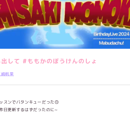
出して #ももかのぼうけんのしょ
三崎桃果
ッスンでバタンキューだった🙃
昨日更新するはずだったのに~