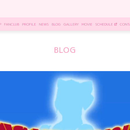
P
FANCLUB
PROFILE
NEWS
BLOG
GALLERY
MOVIE
SCHEDULE
CONT
BLOG