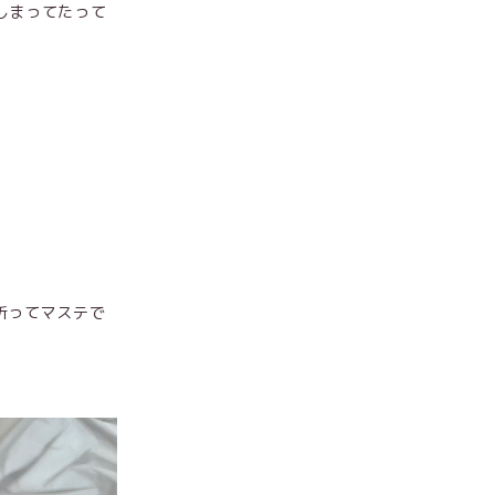
しまってたって
折ってマステで