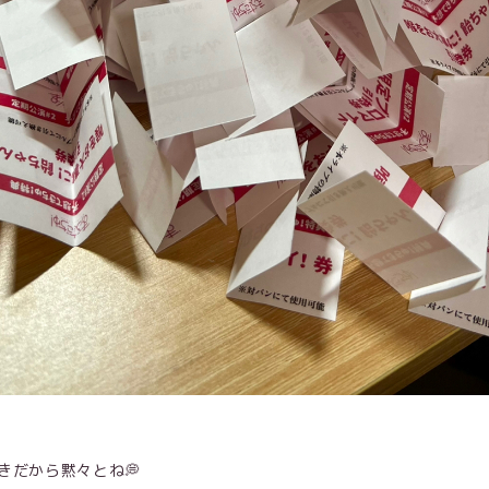
きだから黙々とね💭