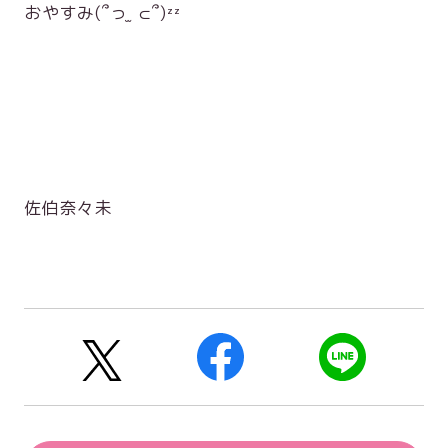
おやすみ(՞っ ̫ ⊂՞)ᶻᶻ
佐伯奈々未