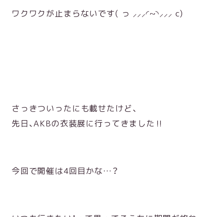
ワクワクが止まらないです( っ ⸝⸝⸝◜~◝⸝⸝⸝ c)
さっきついったにも載せたけど、
先日、AKBの衣装展に行ってきました‼︎
今回で開催は4回目かな…？